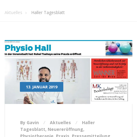
Aktuelles
Haller Tagesblatt
13. JANUAR 2019
By Gavin
Aktuelles
Haller
Tagesblatt
,
Neuereröffnung
,
Physiotherapie
,
Praxis
,
Pressemitteilung
,