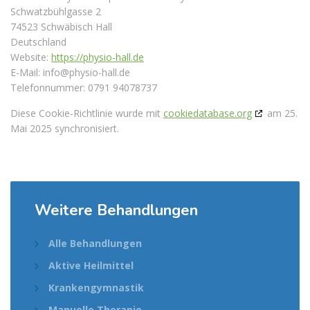
Schwatzbühlgasse 2
74523 Schwäbisch Hall
Deutschland
Website:
https://physio-hall.de
E-Mail:
info@
physio-hall.de
Telefonnummer: 0791 94078737
Diese Cookie-Richtlinie wurde mit
cookiedatabase.org
am 25.
Mai 2025 synchronisiert.
Weitere Behandlungen
Alle Behandlungen
Aktive Heilmittel
Krankengymnastik
Manuelle Therapie