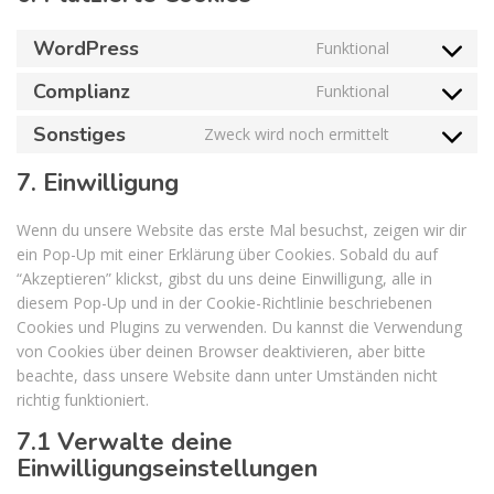
WordPress
Funktional
Consent
to
Complianz
Funktional
Consent
service
to
wordpress
Sonstiges
Zweck wird noch ermittelt
Consent
service
to
complianz
7. Einwilligung
service
sonstiges
Wenn du unsere Website das erste Mal besuchst, zeigen wir dir
ein Pop-Up mit einer Erklärung über Cookies. Sobald du auf
“Akzeptieren” klickst, gibst du uns deine Einwilligung, alle in
diesem Pop-Up und in der Cookie-Richtlinie beschriebenen
Cookies und Plugins zu verwenden. Du kannst die Verwendung
von Cookies über deinen Browser deaktivieren, aber bitte
beachte, dass unsere Website dann unter Umständen nicht
richtig funktioniert.
7.1 Verwalte deine
Einwilligungseinstellungen